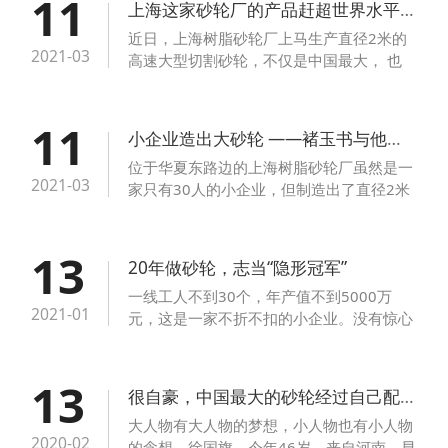
11
上海这家砂轮厂的产品赶超世界水平 致力基础工业国产化
近日，上海树脂砂轮厂上马生产直径2米的
2021-03
高速大型切割砂轮，不仅是中国最大， 也
将居于世界前列。上海树脂砂轮厂，作为浦
东开发开放的同龄人，上海树脂砂轮厂逐渐
11
淘汰了民用和企业维修用的砂轮，着力研发
小企业造出大砂轮 ——褚玉书与他的“砂轮国产梦”
高精尖产品——这里有全国一流的生产设
位于华夏东路边的上海树脂砂轮厂虽然是一
备。
2021-03
家只有30人的小企业，但制造出了直径2米
的全国最大高速切割砂轮。在这背后，有着
厂长褚玉书和员工们的“砂轮国产梦”。
13
20年做砂轮，志当“隐形冠军”
一线工人不到30个，年产值不到5000万
2021-01
元，这是一家不折不扣的小企业。没有惊心
动魄的故事，也没有精巧的商业模式，也许
它永远不可能像阿里巴巴那么夺目，永远也
13
等不到去纽交所敲钟的那一天，它只是在浦
很自豪，中国最大的砂轮经过自己配料出来
东的一个小角落踏踏实实、默默无闻地做着
大人物有大人物的梦想，小人物也有小人物
基础工业，几十年如一日。
2020-02
的念想。徐国旗，今年46岁，来自河南，早