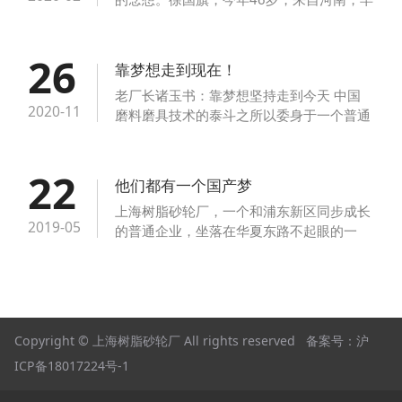
年做过泥瓦匠，经人介绍，来到浦东7年
多，是厂里的一名混料工。
26
靠梦想走到现在！
老厂长诸玉书：靠梦想坚持走到今天 中国
2020-11
磨料磨具技术的泰斗之所以委身于一个普通
的企业，除了延续国产梦之外，还是因为厂
长诸玉书的原因。
22
他们都有一个国产梦
上海树脂砂轮厂，一个和浦东新区同步成长
2019-05
的普通企业，坐落在华夏东路不起眼的一
隅。但这里有全国一流的生产设备，有全国
最大直径的砂轮，有全国最重负荷的砂轮，
有全国最具耐高速、耐高温、耐高压的砂
轮，更有着一批国产梦的员工……
Copyright © 上海树脂砂轮厂 All rights reserved 备案号：
沪
ICP备18017224号-1